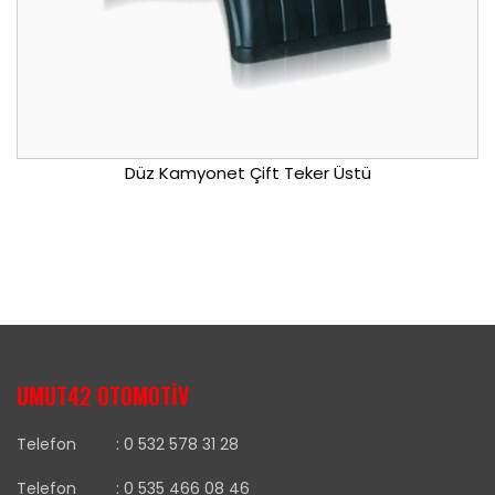
Düz Kamyonet Çift Teker Üstü
UMUT42 OTOMOTİV
Telefon :
0 532 578 31 28
Telefon :
0 535 466 08 46