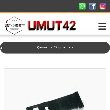
.
Çamurluk Ekipmanları